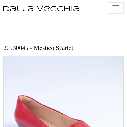
Skip
to
content
20930045 - Mestiço Scarlet