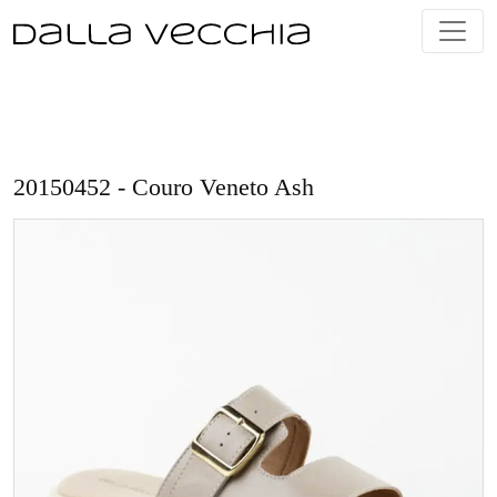
Skip
to
content
20150452 - Couro Veneto Ash