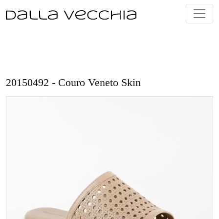
Skip
to
content
20150492 - Couro Veneto Skin