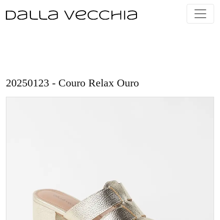
Skip
to
content
20250123 - Couro Relax Ouro