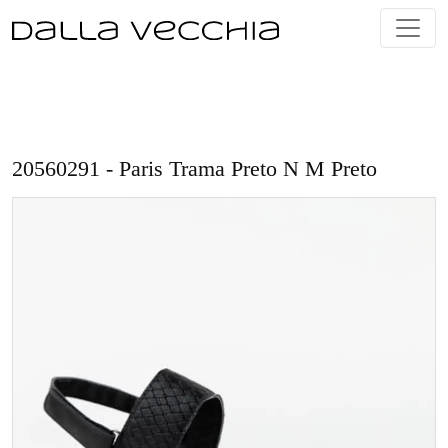
Skip
to
content
20560291 - Paris Trama Preto N M Preto