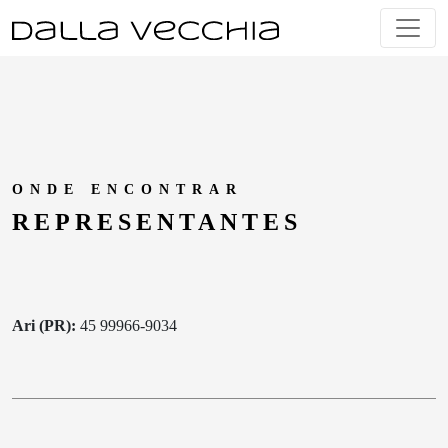
Skip
to
content
ONDE ENCONTRAR
REPRESEN
TANTES
Ari (PR):
45 99966-9034