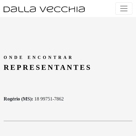
Skip
to
content
ONDE ENCONTRAR
REPRESEN
TANTES
Rogério (MS):
18 99751-7862